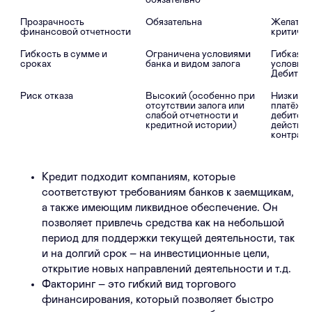
обязательно
Прозрачность 
Обязательна
Желательн
критичн
Гибкость в сумме и 
Ограничена условиями 
Гибкая, з
сроках

банка и видом залога
условий к
Дебитор
Риск отказа

Высокий (особенно при 
Низкий (
отсутствии залога или 
платёжес
слабой отчетности и 
дебитора 
кредитной истории)
действую
Кредит подходит компаниям, которые
соответствуют требованиям банков к заемщикам,
а также имеющим ликвидное обеспечение. Он
позволяет привлечь средства как на небольшой
период для поддержки текущей деятельности, так
и на долгий срок – на инвестиционные цели,
открытие новых направлений деятельности и т.д.
Факторинг – это гибкий вид торгового
финансирования, который позволяет быстро