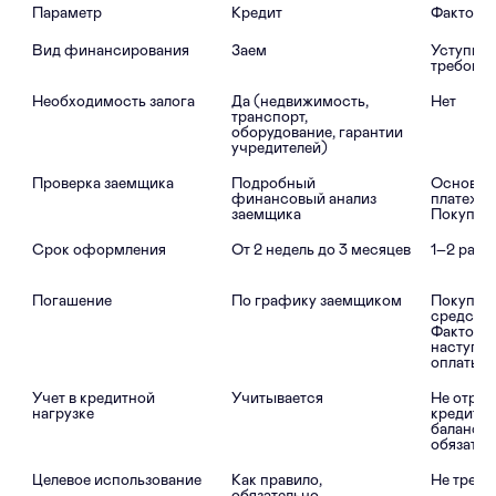
Кредит
Заем
Уступка 
требова
Необходимость залога

Да (недвижимость, 
Нет
транспорт, 
оборудование, гарантии 
учредителей)
Проверка заемщика

Подробный 
Основной
финансовый анализ 
платежес
заемщика
Покупат
Срок оформления

От 2 недель до 3 месяцев
По графику заемщиком
Покупате
средства
Фактору 
наступле
оплаты
Учет в кредитной 
Учитывается
Не отража
нагрузке

кредитно
балансе 
обязател
Как правило, 
Не требу