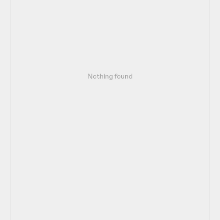
Nothing found
F2B
Факторинг
бизнес үшін