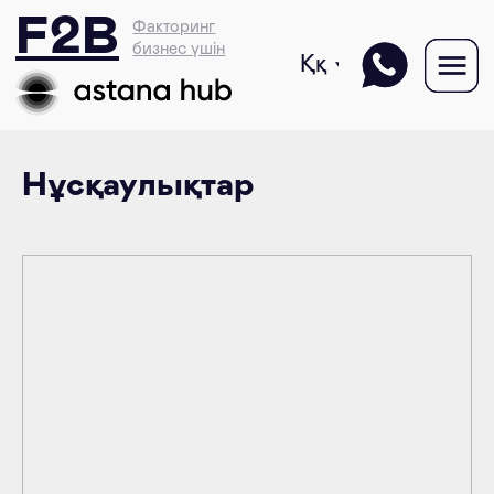
F2B
Факторинг
бизнес үшін
Ққ
Нұсқаулықтар