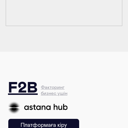
Платформаға кіру
Факторинг туралы
Компания туралы
Кейстер
Мақалалар
Нұсқаулықтар
Байланыс
Компания
Жұмыс схемасы
Клиенттерге және тапсырыс берушілерге
F2B және банктер
Құжаттар
Коммерциялық ұсыныс
Презентация