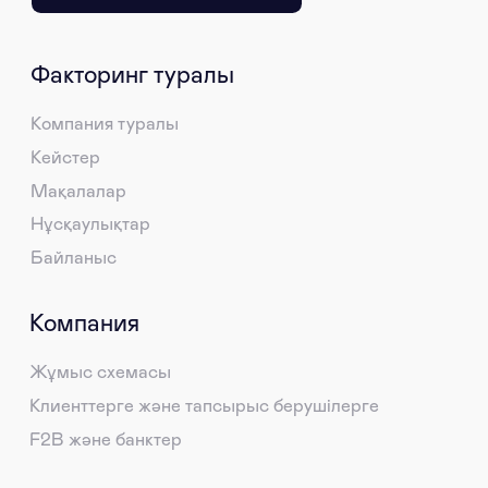
Контактілер
+7 700 504 43 85
www.f2b.kz@gmail.com
instagram
F2B
Ққ
Ру
En
Құпиялылық саясаты